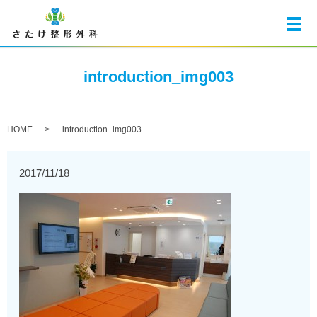
メ
introduction_img003
HOME
introduction_img003
2017/11/18